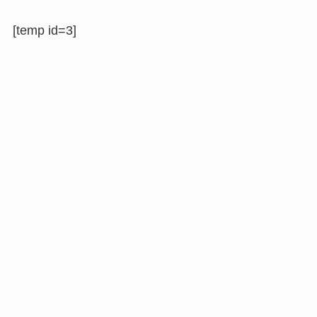
[temp id=3]